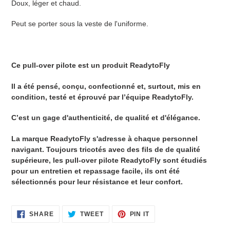
Doux, léger et chaud.
Peut se porter sous la veste de l'uniforme.
Ce pull-over pilote est un produit ReadytoFly
Il a été pensé, conçu, confectionné et, surtout, mis en
condition, testé et éprouvé par l’équipe ReadytoFly.
C’est un gage d'authenticité, de qualité et d'élégance.
La marque ReadytoFly s'adresse à chaque personnel
navigant. Toujours tricotés avec des fils de de qualité
supérieure, les pull-over pilote ReadytoFly sont étudiés
pour un entretien et repassage facile, ils ont été
sélectionnés pour leur résistance et leur confort.
SHARE
TWEET
PIN
SHARE
TWEET
PIN IT
ON
ON
ON
FACEBOOK
TWITTER
PINTEREST