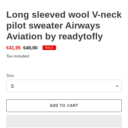
Long sleeved wool V-neck
pilot sweater Airways
Aviation by readytofly
Sale
€41,95
Regular
€49,90
SALE
price
price
Tax included.
Size
ADD TO CART