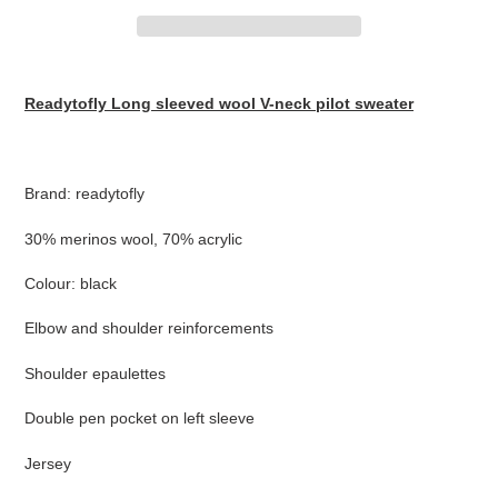
Adding
product
Readytofly Long sleeved wool V-neck pilot sweater
to
your
cart
Brand: readytofly
30% merinos wool, 70% acrylic
Colour: black
Elbow and shoulder reinforcements
Shoulder epaulettes
Double pen pocket on left sleeve
Jersey