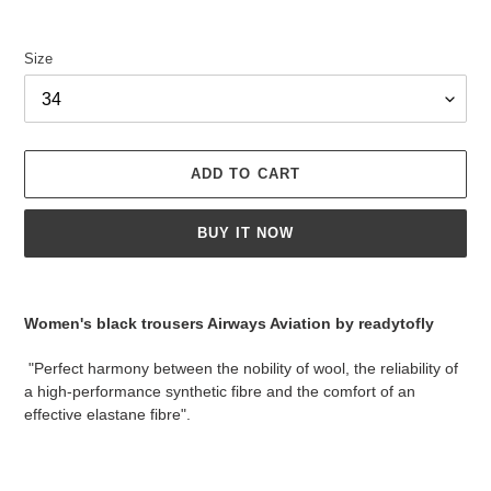
Size
ADD TO CART
BUY IT NOW
Adding
product
Women's black trousers Airways Aviation by readytofly
to
your
"Perfect harmony between the nobility of wool, the reliability of
cart
a high-performance synthetic fibre and the comfort of an
effective elastane fibre".