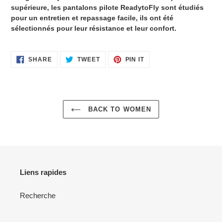
supérieure, les pantalons pilote ReadytoFly sont étudiés
pour un entretien et repassage facile, ils ont été
sélectionnés pour leur résistance et leur confort.
SHARE
TWEET
PIN
SHARE
TWEET
PIN IT
ON
ON
ON
FACEBOOK
TWITTER
PINTEREST
BACK TO WOMEN
Liens rapides
Recherche